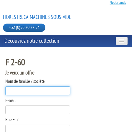
Nederlands
HORESTRECA MACHINES SOUS-VIDE
+32 (0)56 20 27 54
Découvrez notre collection
MODÈLES DE TABLE
F 2-60
Je veux un offre
MODÈLES MOBILE
Nom de famille / société
JULABO BAIN-MARIE
E-mail
SACS SOUS-VIDE ET ACCESSOIRES
Rue + n°
SCELLEUSE