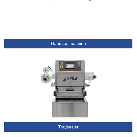
Handsealmachine
Traysealer