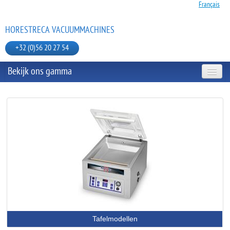
Français
HORESTRECA VACUUMMACHINES
+32 (0)56 20 27 54
Bekijk ons gamma
TAFELMODELLEN
MOBIELE MODELLEN
JULABO BAIN MARIE
VACUUMZAKKEN EN TOEBEHOREN
Tafelmodellen
HANDSEALMACHINE