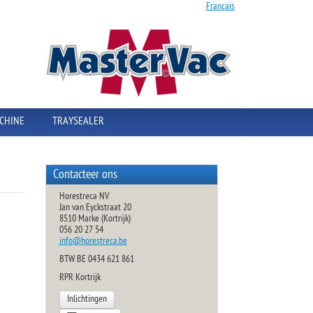
Français
CHINE
TRAYSEALER
Contacteer ons
Horestreca NV
Jan van Eyckstraat 20
8510 Marke (Kortrijk)
056 20 27 54
info@horestreca.be
BTW BE 0434 621 861
RPR Kortrijk
Inlichtingen