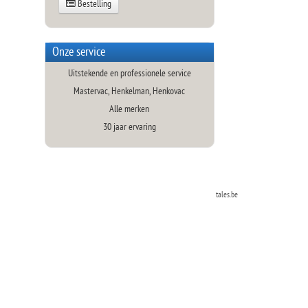
Bestelling
Onze service
Uitstekende en professionele service
Mastervac, Henkelman, Henkovac
Alle merken
30 jaar ervaring
tales.be