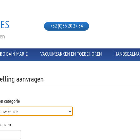
ES
+32 (0)56 20 27 54
ken
ABO BAIN MARIE
VACUUMZAKKEN EN TOEBEHOREN
HANDSEALMA
elling aanvragen
en categorie
 dozen