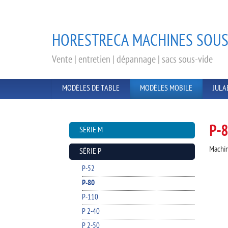
HORESTRECA MACHINES SOUS
Vente | entretien | dépannage | sacs sous-vide
MODÈLES DE TABLE
MODÈLES MOBILE
JULA
P-8
SÉRIE M
Machin
SÉRIE P
P-52
P-80
P-110
P 2-40
P 2-50