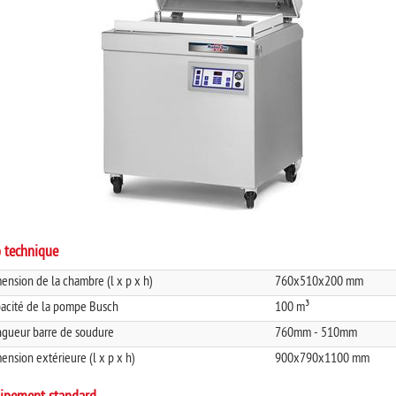
o technique
ension de la chambre (l x p x h)
760x510x200 mm
acité de la pompe Busch
100 m³
gueur barre de soudure
760mm - 510mm
ension extérieure (l x p x h)
900x790x1100 mm