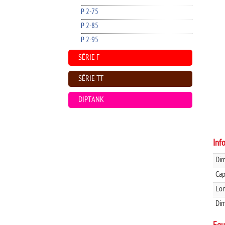
P 2-75
P 2-85
P 2-95
SÉRIE F
SÉRIE TT
DIPTANK
Inf
Dim
Cap
Lon
Dim