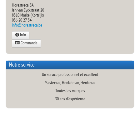
Appareil température Mera + aiguille 0.5mm
Horestreca SA
Jan van Eyckstraat 20
Rustine à sonder
8510 Marke (Kortrijk)
OPERCULEUSE
056 20 27 54
Chariot en inox mobile avec 3 étagères
info@horestreca.be
Info
Commande
Notre service
Un service professionnel et excellent
Mastervac, Henkelman, Henkovac
Toutes les marques
30 ans d’expérience