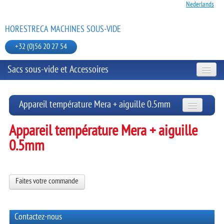
Nederlands
HORESTRECA MACHINES SOUS-VIDE
+32 (0)56 20 27 54
Sacs sous-vide et Accessoires
MODÈLES DE TABLE
Appareil température Mera + aiguille 0.5mm
MODÈLES MOBILE
Appareil température Mera + aiguille
SACHETS SOUS-VIDE
0.5mm
BARQUETTES
JULABO BAIN-MARIE
ACCESSOIRES
Faites votre commande
SACS SOUS-VIDE ET ACCESSOIRES
Poches
rouleau en lin pour emballages d'os
Contactez-nous
Gants de cuisine latex
SCELLEUSE