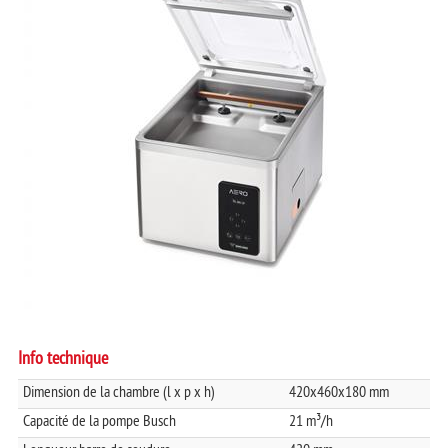
AERO-42 plus
AERO-42XL
OPERCULEUSE
AERO-42XL plus
Info technique
Dimension de la chambre (l x p x h)
420x460x180 mm
Capacité de la pompe Busch
21 m³/h