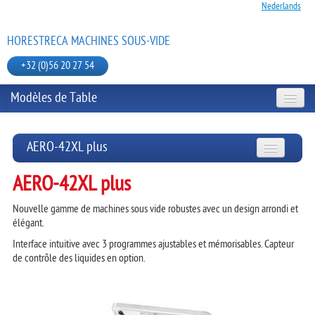
Nederlands
HORESTRECA MACHINES SOUS-VIDE
+32 (0)56 20 27 54
Modèles de Table
MODÈLES DE TABLE
AERO-42XL plus
MODÈLES MOBILE
AERO-42XL plus
MASTERVAC SÉRIE J
Nouvelle gamme de machines sous vide robustes avec un design arrondi et
MASTERVAC SÉRIE B
JULABO BAIN-MARIE
élégant.
AERO
Interface intuitive avec 3 programmes ajustables et mémorisables. Capteur
de contrôle des liquides en option.
SACS SOUS-VIDE ET ACCESSOIRES
AERO-35
AERO-35 plus
AERO-42
SCELLEUSE