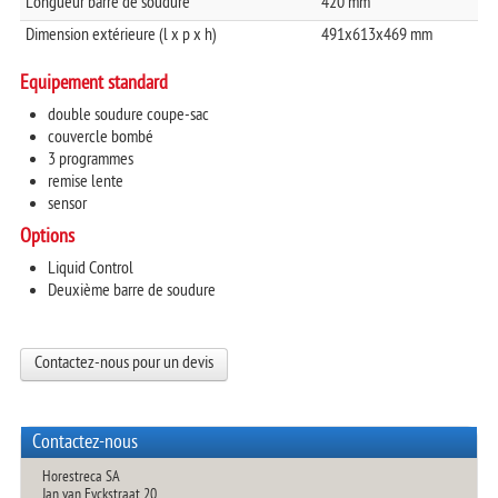
Longueur barre de soudure
420 mm
Dimension extérieure (l x p x h)
491x613x469 mm
Equipement standard
double soudure coupe-sac
couvercle bombé
3 programmes
remise lente
sensor
Options
Liquid Control
Deuxième barre de soudure
Contactez-nous pour un devis
Contactez-nous
Horestreca SA
Jan van Eyckstraat 20