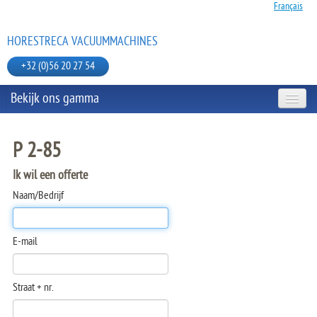
Français
HORESTRECA VACUUMMACHINES
+32 (0)56 20 27 54
Bekijk ons gamma
TAFELMODELLEN
P 2-85
Ik wil een offerte
MOBIELE MODELLEN
Naam/Bedrijf
JULABO BAIN MARIE
E-mail
VACUUMZAKKEN EN TOEBEHOREN
Straat + nr.
HANDSEALMACHINE