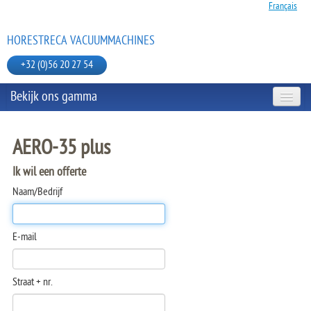
Français
HORESTRECA VACUUMMACHINES
+32 (0)56 20 27 54
Bekijk ons gamma
TAFELMODELLEN
AERO-35 plus
Ik wil een offerte
MOBIELE MODELLEN
Naam/Bedrijf
JULABO BAIN MARIE
E-mail
VACUUMZAKKEN EN TOEBEHOREN
Straat + nr.
HANDSEALMACHINE