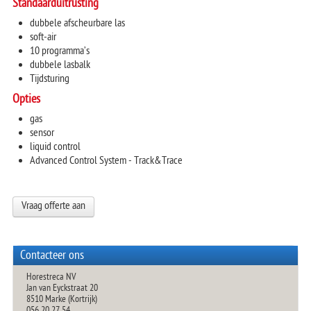
Standaarduitrusting
dubbele afscheurbare las
soft-air
10 programma’s
dubbele lasbalk
Tijdsturing
Opties
gas
sensor
liquid control
Advanced Control System - Track&Trace
Vraag offerte aan
Contacteer ons
Horestreca NV
Jan van Eyckstraat 20
8510 Marke (Kortrijk)
056 20 27 54