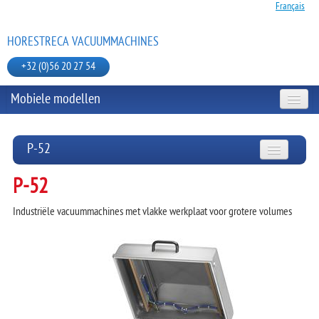
Français
HORESTRECA VACUUMMACHINES
+32 (0)56 20 27 54
Mobiele modellen
TAFELMODELLEN
P-52
MOBIELE MODELLEN
P-52
M-SERIE
Industriële vacuummachines met vlakke werkplaat voor grotere volumes
P-SERIE
JULABO BAIN MARIE
P-52
P-80
VACUUMZAKKEN EN TOEBEHOREN
P-110
P 2-40
HANDSEALMACHINE