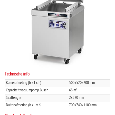
P 2-50
P 2-75
TRAYSEALER
P 2-85
P 2-95
F-SERIE
TT-SERIE
DIPTANK
Technische info
Kamerafmeting (b x l x h)
500x520x200 mm
Capaciteit vacuumpomp Busch
63 m³
Seallengte
2x520 mm
Buitenafmeting (b x l x h)
700x740x1100 mm