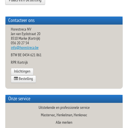
Plaats een bestelling
MENUSCHALEN
TRAYSEALER
TOEBEHOREN
Contacteer ons
Horestreca NV
Jan van Eyckstraat 20
8510 Marke (Kortrijk)
056 20 27 54
info@horestreca.be
BTW BE 0434 621 861
RPR Kortrijk
Inlichtingen
Bestelling
Onze service
Uitstekende en professionele service
Mastervac, Henkelman, Henkovac
Alle merken