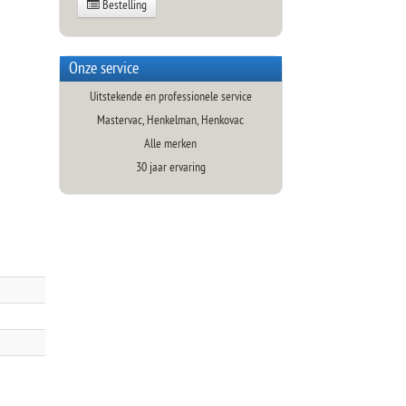
Bestelling
Onze service
Uitstekende en professionele service
Mastervac, Henkelman, Henkovac
Alle merken
30 jaar ervaring