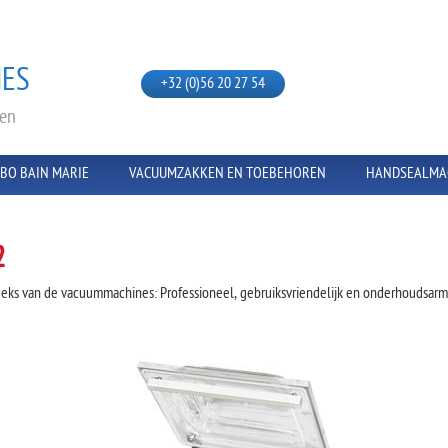
ES
+32 (0)56 20 27 54
ken
ABO BAIN MARIE
VACUUMZAKKEN EN TOEBEHOREN
HANDSEALMA
2
eeks van de vacuummachines: Professioneel, gebruiksvriendelijk en onderhoudsarm