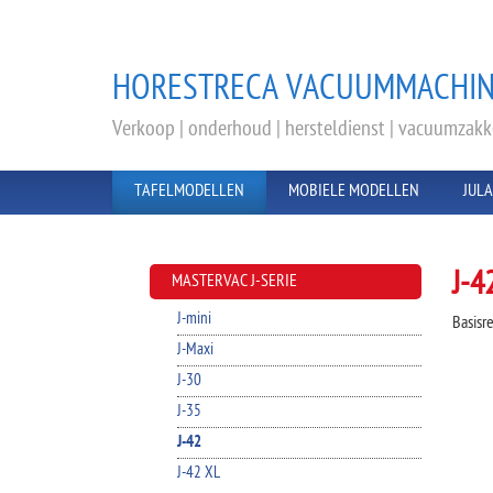
HORESTRECA VACUUMMACHIN
Verkoop | onderhoud | hersteldienst | vacuumzak
TAFELMODELLEN
MOBIELE MODELLEN
JUL
J-4
MASTERVAC J-SERIE
J-mini
Basisr
J-Maxi
J-30
J-35
J-42
J-42 XL