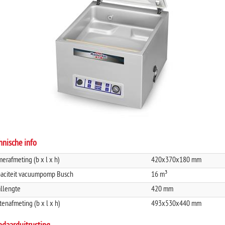
hnische info
erafmeting (b x l x h)
420x370x180 mm
aciteit vacuumpomp Busch
16 m³
llengte
420 mm
tenafmeting (b x l x h)
493x530x440 mm