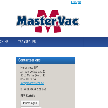
Français
CHINE
TRAYSEALER
Contacteer ons
Horestreca NV
Jan van Eyckstraat 20
8510 Marke (Kortrijk)
056 20 27 54
info@horestreca.be
BTW BE 0434 621 861
RPR Kortrijk
Inlichtingen