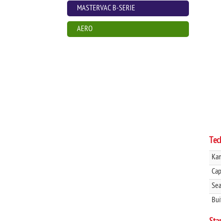
MASTERVAC B-SERIE
AERO
Tec
Kam
Cap
Sea
Bui