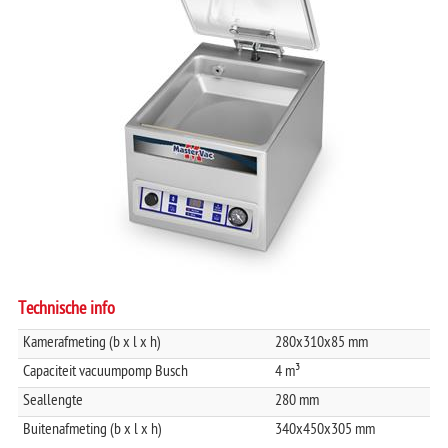
MASTERVAC B-SERIE
TRAYSEALER
AERO
Technische info
Kamerafmeting (b x l x h)
280x310x85 mm
Capaciteit vacuumpomp Busch
4 m³
Seallengte
280 mm
Buitenafmeting (b x l x h)
340x450x305 mm