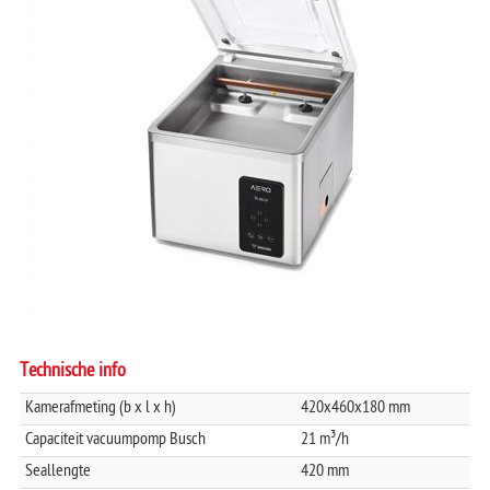
AERO-42 plus
AERO-42XL
TRAYSEALER
AERO-42XL plus
Technische info
Kamerafmeting (b x l x h)
420x460x180 mm
Capaciteit vacuumpomp Busch
21 m³/h
Seallengte
420 mm