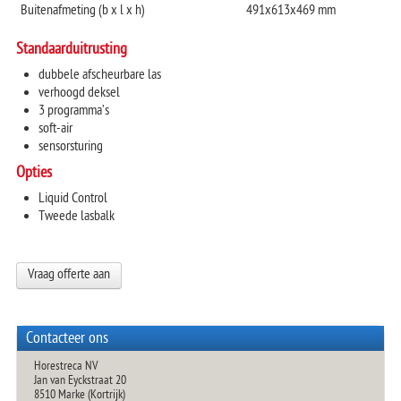
Buitenafmeting (b x l x h)
491x613x469 mm
Standaarduitrusting
dubbele afscheurbare las
verhoogd deksel
3 programma’s
soft-air
sensorsturing
Opties
Liquid Control
Tweede lasbalk
Vraag offerte aan
Contacteer ons
Horestreca NV
Jan van Eyckstraat 20
8510 Marke (Kortrijk)