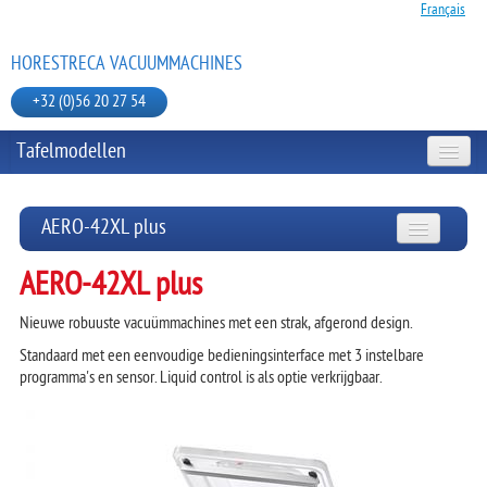
Français
HORESTRECA VACUUMMACHINES
+32 (0)56 20 27 54
Tafelmodellen
TAFELMODELLEN
AERO-42XL plus
MOBIELE MODELLEN
AERO-42XL plus
MASTERVAC J-SERIE
Nieuwe robuuste vacuümmachines met een strak, afgerond design.
MASTERVAC B-SERIE
JULABO BAIN MARIE
Standaard met een eenvoudige bedieningsinterface met 3 instelbare
AERO
programma's en sensor. Liquid control is als optie verkrijgbaar.
VACUUMZAKKEN EN TOEBEHOREN
AERO-35
AERO-35 plus
AERO-42
HANDSEALMACHINE