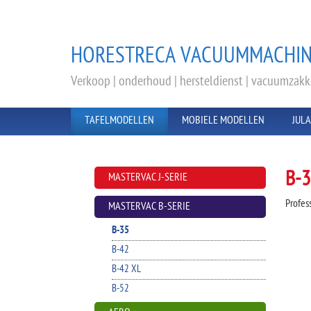
HORESTRECA VACUUMMACHIN
Verkoop | onderhoud | hersteldienst | vacuumzak
TAFELMODELLEN
MOBIELE MODELLEN
JUL
B-3
MASTERVAC J-SERIE
Profes
MASTERVAC B-SERIE
B-35
B-42
B-42 XL
B-52