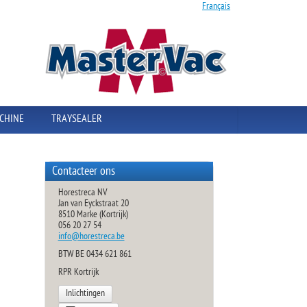
Français
CHINE
TRAYSEALER
Contacteer ons
Horestreca NV
Jan van Eyckstraat 20
8510 Marke (Kortrijk)
056 20 27 54
info@horestreca.be
BTW BE 0434 621 861
RPR Kortrijk
Inlichtingen