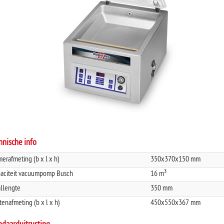
hnische info
erafmeting (b x l x h)
350x370x150 mm
aciteit vacuumpomp Busch
16 m³
llengte
350 mm
tenafmeting (b x l x h)
450x550x367 mm