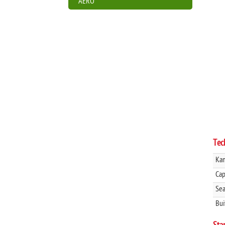
AERO
Tec
Kam
Cap
Sea
Bui