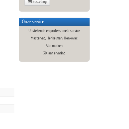
Bestelling
Onze service
Uitstekende en professionele service
Mastervac, Henkelman, Henkovac
Alle merken
30 jaar ervaring