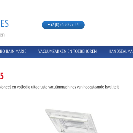
ES
+32 (0)56 20 27 54
ken
ABO BAIN MARIE
VACUUMZAKKEN EN TOEBEHOREN
HANDSEALMA
5
sioneel en volledig uitgeruste vacuümmachines van hoogstaande kwaliteit